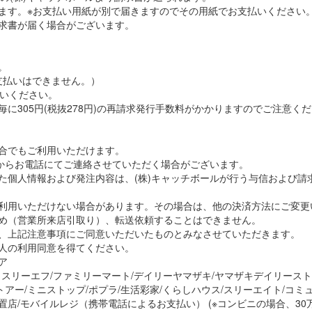
ます。※お支払い用紙が別で届きますのでその用紙でお支払いください
求書が届く場合がございます。
。
お支払いはできません。）
払いください。
に305円(税抜278円)の再請求発行手数料がかかりますのでご注意く
合でもご利用いただけます。
ルからお電話にてご連絡させていただく場合がございます。
た個人情報および発注内容は、(株)キャッチボールが行う与信および請求
ご利用いただけない場合があります。その場合は、他の決済方法にご変更
止め（営業所来店引取り）、転送依頼することはできません。
は、上記注意事項にご同意いただいたものとみなさせていただきます。
人の利用同意を得てください。
ア
・スリーエフ/ファミリーマート/デイリーヤマザキ/ヤマザキデイリース
アー/ミニストップ/ポプラ/生活彩家/くらしハウス/スリーエイト/コミ
置店/モバイルレジ（携帯電話によるお支払い） (※コンビニの場合、3