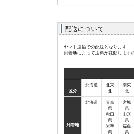
配送について
ヤマト運輸での配送となります。
到着地によって送料が変動します
北海道
北東
南東
区分
北
北
北海道
青森
宮城
県
県
秋田
山形
県
県
到着地
岩手
福島
県
県