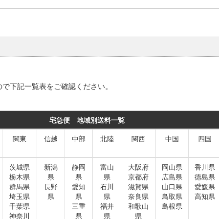
ので下記一覧表をご確認ください。
宅急便 地域別送料一覧
関東
信越
中部
北陸
関西
中国
四国
茨城県
新潟
静岡
富山
大阪府
岡山県
香川県
栃木県
県
県
県
京都府
広島県
徳島県
群馬県
長野
愛知
石川
滋賀県
山口県
愛媛県
埼玉県
県
県
県
奈良県
鳥取県
高知県
千葉県
三重
福井
和歌山
島根県
神奈川
県
県
県