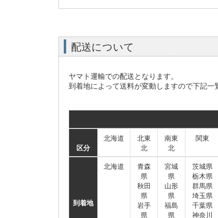
配送について
ヤマト運輸での配送となります。
到着地によって送料が変動しますので下記一
北海道
北東
南東
関東
区分
北
北
北海道
青森
宮城
茨城県
県
県
栃木県
秋田
山形
群馬県
県
県
埼玉県
到着地
岩手
福島
千葉県
県
県
神奈川