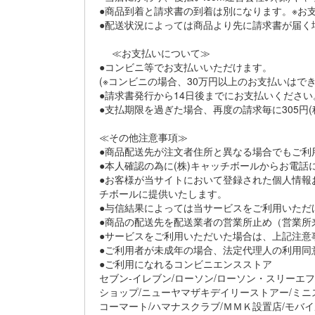
●商品到着と請求書の到着は別になります。※お
●配送状況によっては商品より先に請求書が届く
≪お支払いについて≫
●コンビニ等でお支払いいただけます。
(※コンビニの場合、30万円以上のお支払いはで
●請求書発行から14日後までにお支払いください
●支払期限を過ぎた場合、再度の請求毎に305円
≪その他注意事項≫
●商品配送先が注文者住所と異なる場合でもご利
●本人確認の為に(株)キャッチボールからお電
●お客様が当サイトにおいて登録された個人情報
チボールに提供いたします。
●与信結果によっては当サービスをご利用いただ
●商品の配送先を配送業者の営業所止め（営業所
●サービスをご利用いただいた場合は、上記注意
●ご利用者が未成年の場合、法定代理人の利用同
●ご利用になれるコンビニエンスストア
セブン-イレブン/ローソン/ローソン・スリーエ
ショップ/ニューヤマザキデイリーストアー/ミニス
コーマート/ハマナスクラブ/ＭＭＫ設置店/モバ