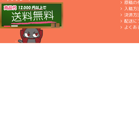
原稿の
入稿方
決済方
配送に
よくあ